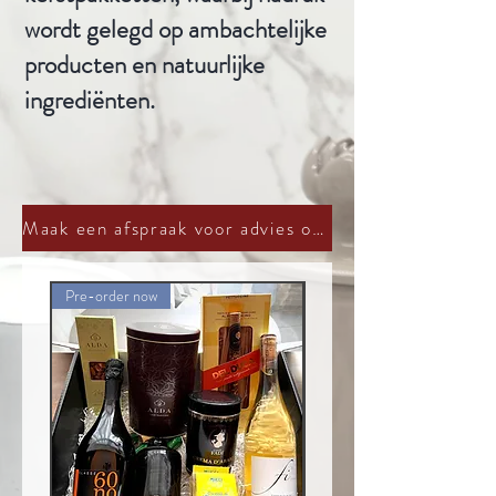
wordt gelegd op ambachtelijke
producten en natuurlijke
ingrediënten.
Maak een afspraak voor advies op maat
Pre-order now
Pre-order now