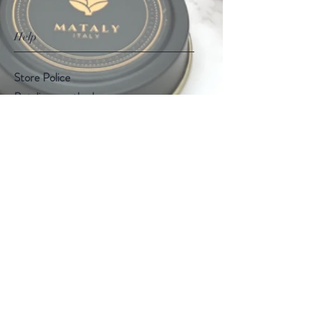
Help
Store Police
Betalings methoden
Follow Us
Facebook
Instagram
Subscribe Now